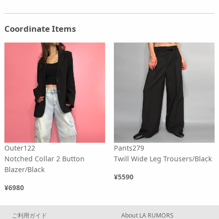
Coordinate Items
Outer122
Pants279
Notched Collar 2 Button
Twill Wide Leg Trousers/Black
Blazer/Black
¥5590
¥6980
ご利用ガイド
About LA RUMORS