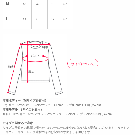
M
37
94
65
62
L
39
98
67
62
サイズについて
着用ボディー（Mサイズを着用）
9号/肩巾38cm/バスト82cm/ウェスト61cm/ヒップ85cm/モモ周り52cm
着用モデル（Sサイズを着用）
身長162cm/肩巾37cm/バスト80cm/ウェスト60cm/ヒップ83cm/モモ周り47cm
サイズに関するご注意
サイズは平置きの状態で測ったもので一点一点多少のズレがある場合がございます。カットソ
ーやニットやストレッチ素材のものは記載の寸法よりも伸びます。