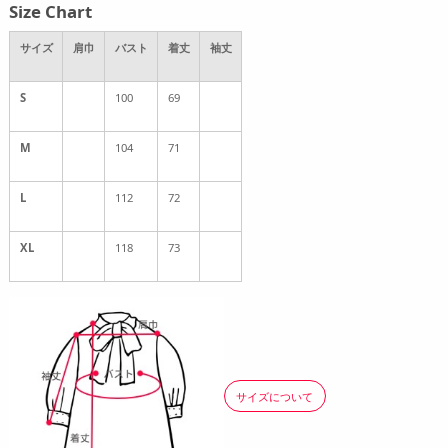
Size Chart
サイズ
肩巾
バスト
着丈
袖丈
S
100
69
M
104
71
L
112
72
XL
118
73
サイズについて