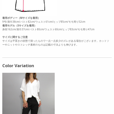
着用ボディー（Mサイズを着用）
9号/肩巾38cm/バスト82cm/ウェスト61cm/ヒップ85cm/モモ周り52cm
着用モデル（Sサイズを着用）
身長162cm/肩巾37cm/バスト80cm/ウェスト60cm/ヒップ83cm/モモ周り47cm
サイズに関するご注意
サイズは平置きの状態で測ったもので一点一点多少のズレがある場合がございます。カットソ
ーやニットやストレッチ素材のものは記載の寸法よりも伸びます。
Color Variation