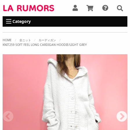
Category
HOME
全ニット
カーディガン
KNIT259 SOFT FEEL LONG CARDIGAN HOODIE/LIGHT GREY