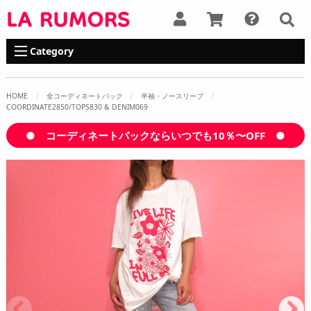
Category
HOME
全コーディネートパック
半袖・ノースリーブ
COORDINATE2850/TOPS830 & DENIM069
● コーディネートパックならいつでも10％〜OFF ●