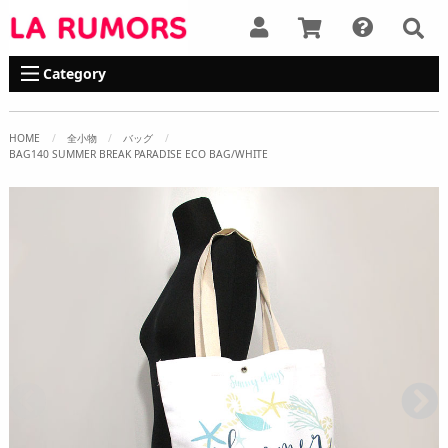
Category
HOME
全小物
バッグ
BAG140 SUMMER BREAK PARADISE ECO BAG/WHITE