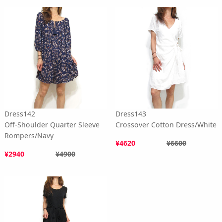
Dress142
Dress143
Off-Shoulder Quarter Sleeve
Crossover Cotton Dress/White
Rompers/Navy
¥4620
¥6600
¥2940
¥4900