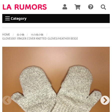
Category
HOME
全小物
その他小物
GLOVES001 FINGER COVER KNITTED GLOVES/HEATHER BEIGE